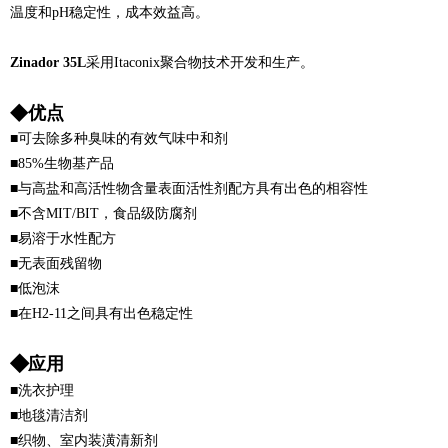
温度和pH稳定性，成本效益高。
Zinador 35L
采用Itaconix聚合物技术开发和生产。
◆
优点
■
可去除多种臭味的有效气味中和剂
■85%生物基产品
■与高盐和高活性物含量表面活性剂配方具有出色的相容性
■不含MIT/BIT，食品级防腐剂
■易溶于水性配方
■无表面残留物
■低泡沫
■在H2-11之间具有出色稳定性
◆
应用
■洗衣护理
■地毯清洁剂
■织物、室内装潢清新剂