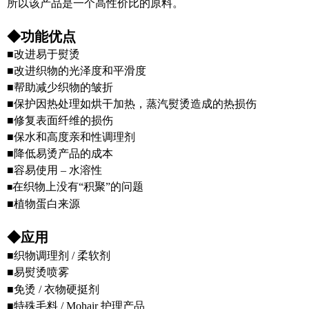
所以该产品是一个高性价比的原料。
◆功能优点
■改进易于熨烫
■改进织物的光泽度和平滑度
■帮助减少织物的皱折
■保护因热处理如烘干加热，蒸汽熨烫造成的热损伤
■修复表面纤维的损伤
■保水和高度亲和性调理剂
■降低易烫产品的成本
■容易使用 – 水溶性
在织物上没有“积聚”的问题
■
■植物蛋白来源
◆应用
■织物调理剂 / 柔软剂
■易熨烫喷雾
■免烫 / 衣物硬挺剂
■特殊毛料 / Mohair 护理产品